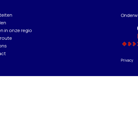
teiten
Onderwij
len
n in onze regio
route
ons
act
Privacy