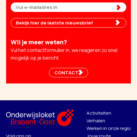
Bekijk hier de laatste nieuwsbrief
Wil je meer weten?
Vul het contactformulier in, we reageren zo snel
mogelijk op je bericht.
CONTACT
Activiteiten
Verhalen
Werken in onze regio
Volg ons op
Jouw route